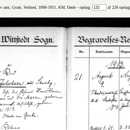
ev amt, Gram, Vedsted, 1898-1951, KM, Døde - opslag:
af 228 opslag