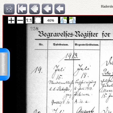
Hadersl
46%
Kontrolpanel