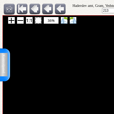
Haderslev amt, Gram, Vedst
36%
Kontrolpanel