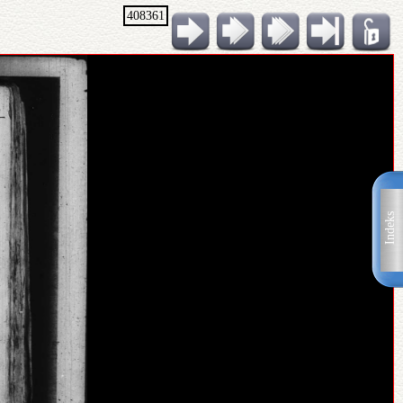
408361
Indeks