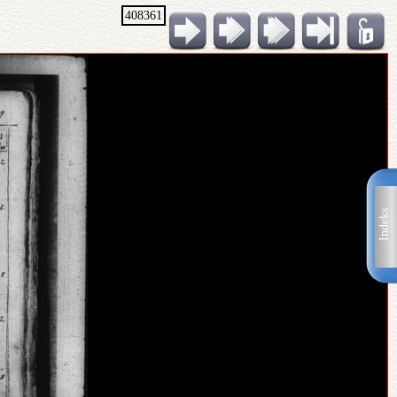
408361
Indeks