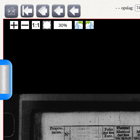
- - opslag:
30%
Kontrolpanel