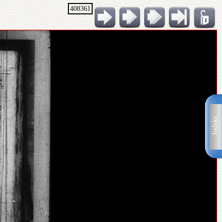
408361
Indeks