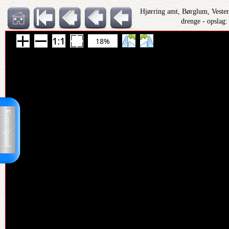
Hjørring amt, Børglum, Veste
drenge - opslag
18%
Kontrolpanel