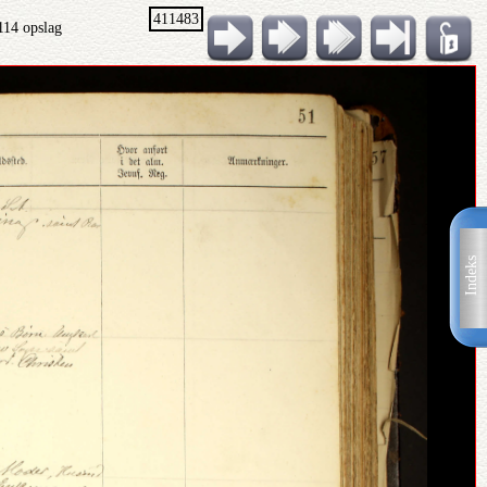
411483
114 opslag
Indeks