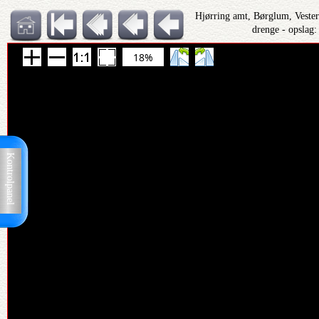
Hjørring amt, Børglum, Veste
drenge - opslag
18%
Kontrolpanel