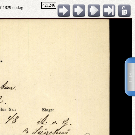
421246
f 1829 opslag
Indeks