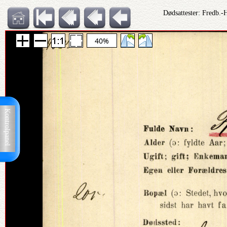
Dødsattester: Fredb.-
40%
Kontrolpanel