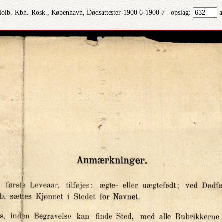
Holb.-Kbh.-Rosk., København, Dødsattester-1900 6-1900 7 - opslag:
a