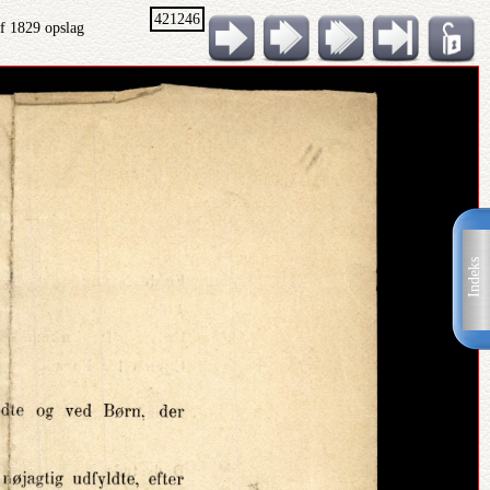
421246
f 1829 opslag
Indeks