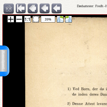
Dødsattester: Fredb.-
39%
Kontrolpanel