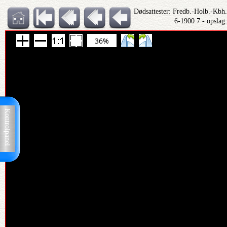
Dødsattester: Fredb.-Holb.-Kbh
6-1900 7 - opslag
36%
Kontrolpanel