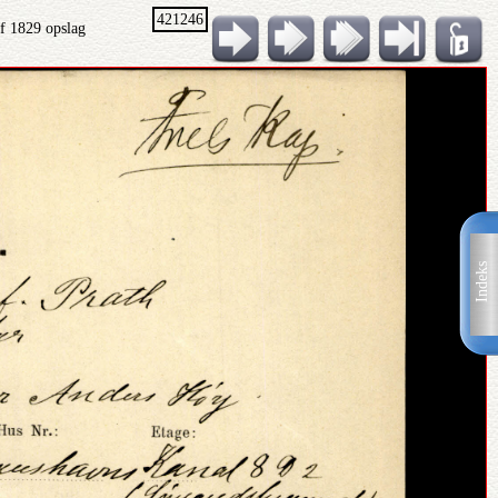
421246
f 1829 opslag
Indeks