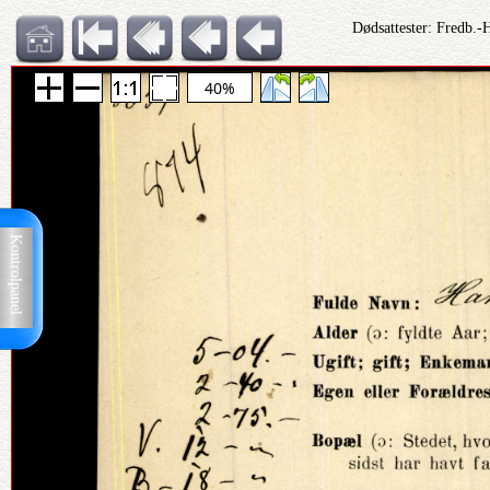
Dødsattester: Fredb.-
40%
Kontrolpanel