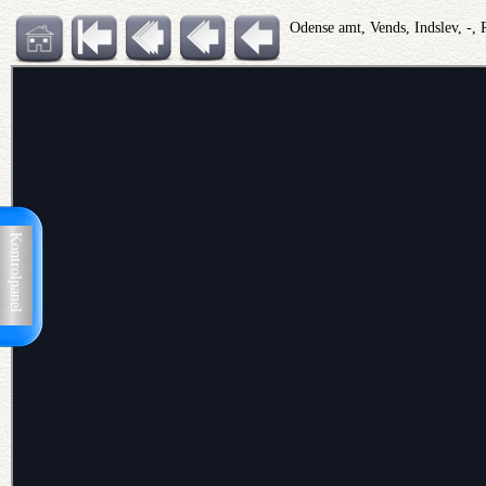
Odense amt, Vends, Indslev, -, 
Kontrolpanel