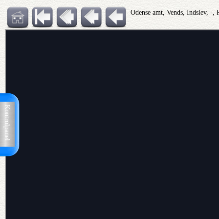
Odense amt, Vends, Indslev, -, 
Kontrolpanel