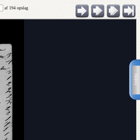
af 194 opslag
Indeks