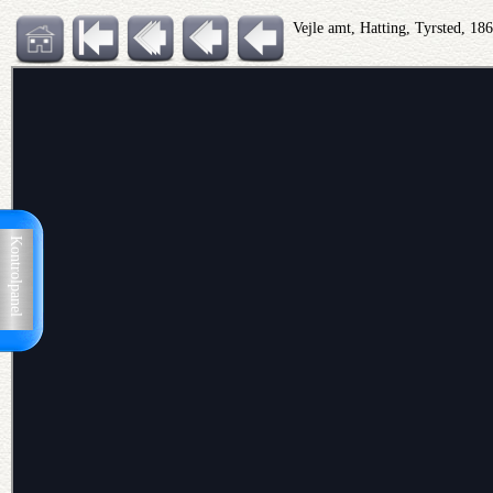
Vejle amt, Hatting, Tyrsted, 18
Kontrolpanel