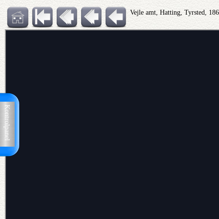
Vejle amt, Hatting, Tyrsted, 18
Kontrolpanel