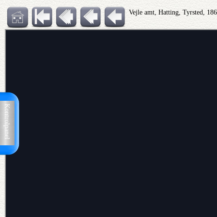
Vejle amt, Hatting, Tyrsted, 18
Kontrolpanel