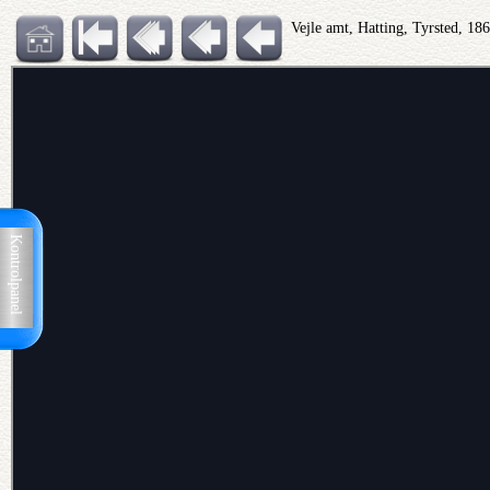
Vejle amt, Hatting, Tyrsted, 18
Kontrolpanel