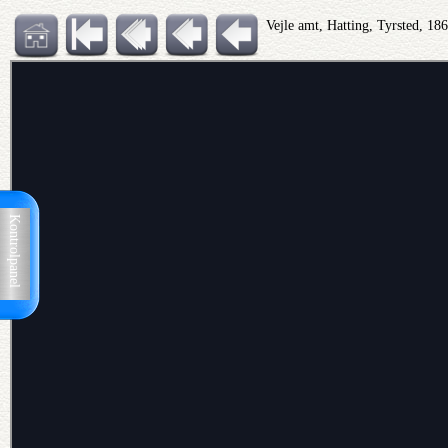
Vejle amt, Hatting, Tyrsted, 18
Kontrolpanel