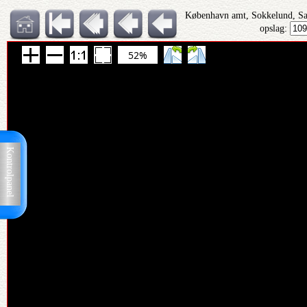
København amt, Sokkelund, S
opslag:
52%
Kontrolpanel