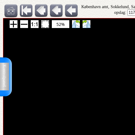
København amt, Sokkelund, S
opslag:
52%
Kontrolpanel