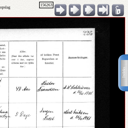
156263
 opslag
Indeks