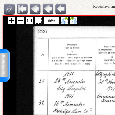
København amt
66%
Kontrolpanel