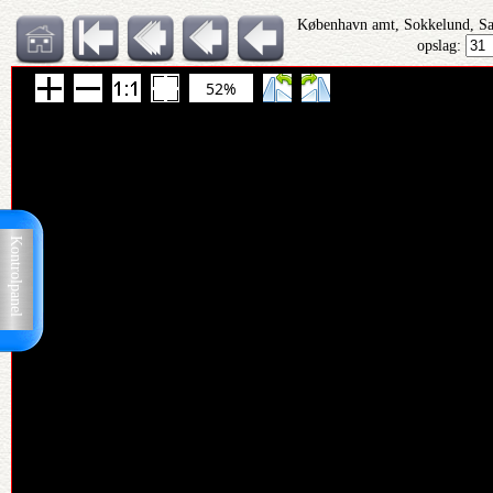
København amt, Sokkelund, S
opslag:
52%
Kontrolpanel