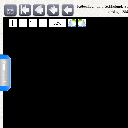
København amt, Sokkelund, S
opslag:
52%
Kontrolpanel