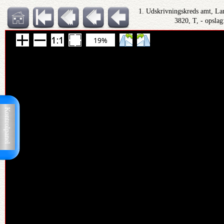
1. Udskrivningskreds amt, Lan
3820, T, - opslag
19%
Kontrolpanel