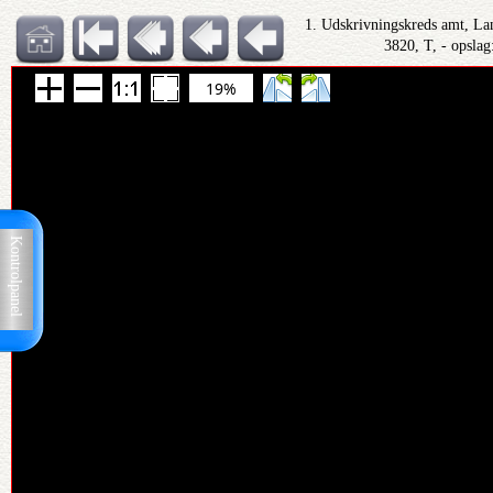
1. Udskrivningskreds amt, Lan
3820, T, - opslag
19%
Kontrolpanel