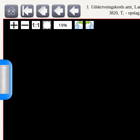
1. Udskrivningskreds amt, Lan
3820, T, - opslag
19%
Kontrolpanel