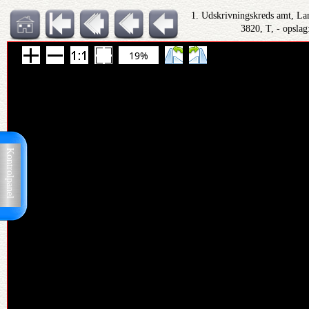
1. Udskrivningskreds amt, Lan
3820, T, - opslag
19%
Kontrolpanel