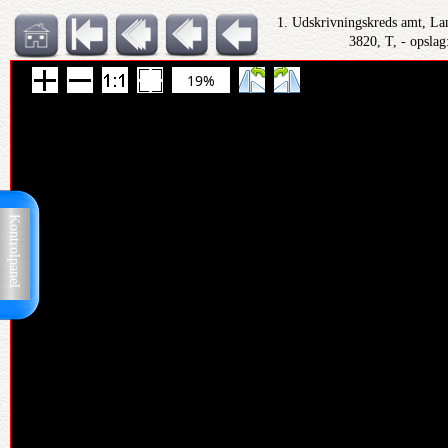
1. Udskrivningskreds amt, Lan
3820, T, - opslag
19%
Kontrolpanel