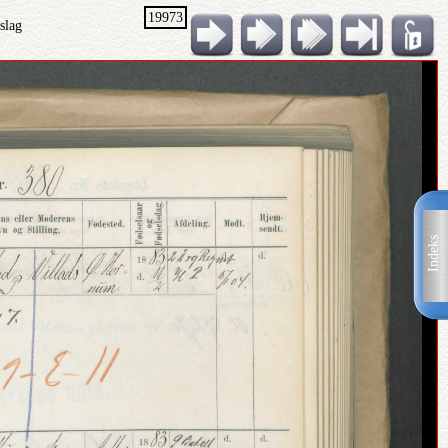
19973
slag
Indeks