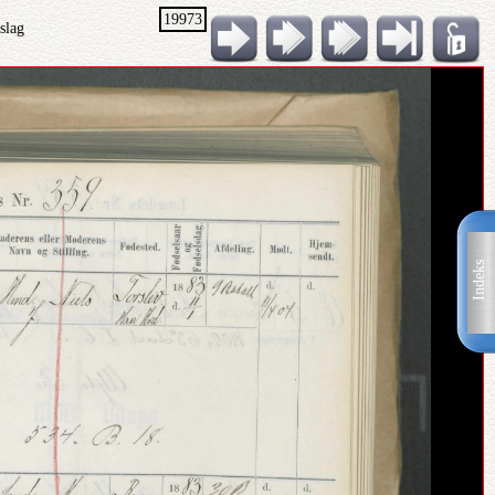
19973
slag
Indeks