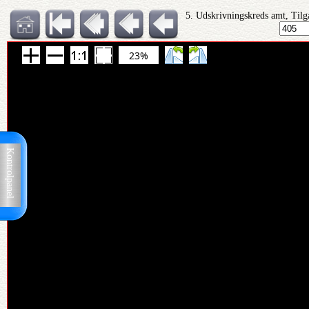
5. Udskrivningskreds amt, Tilg
23%
Kontrolpanel