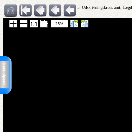
3. Udskrivningskreds amt, Lægd
25%
Kontrolpanel