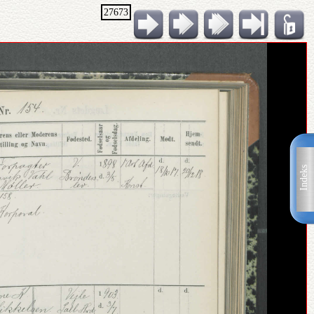
27673
Indeks