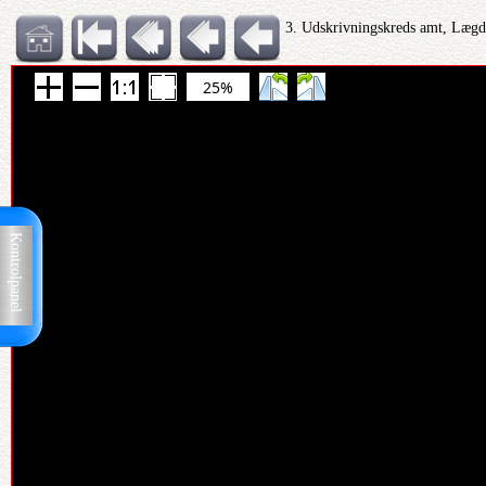
3. Udskrivningskreds amt, Lægd
25%
Kontrolpanel