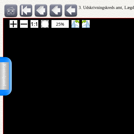
3. Udskrivningskreds amt, Lægd
25%
Kontrolpanel