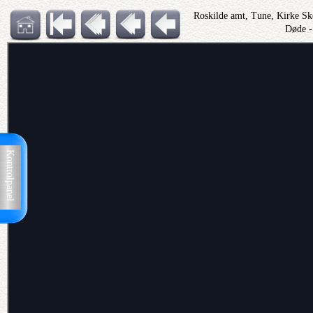
Roskilde amt, Tune, Kirke S
Døde -
Kontrolpanel