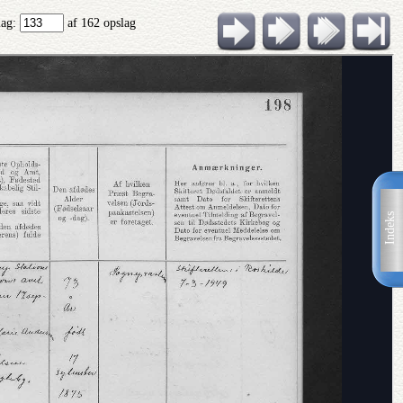
lag:
af 162 opslag
Indeks