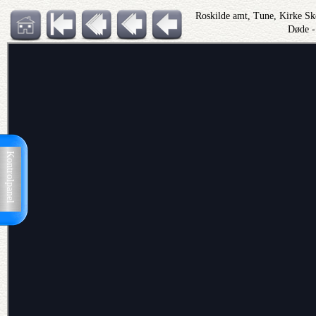
Roskilde amt, Tune, Kirke S
Døde -
Kontrolpanel