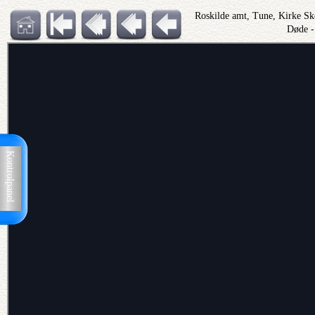
Roskilde amt, Tune, Kirke S
Døde -
Kontrolpanel