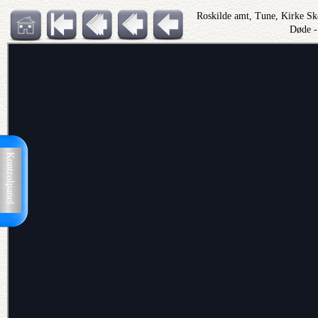
Roskilde amt, Tune, Kirke S
Døde -
Kontrolpanel