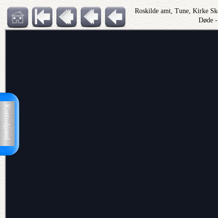
Roskilde amt, Tune, Kirke S
Døde -
Kontrolpanel