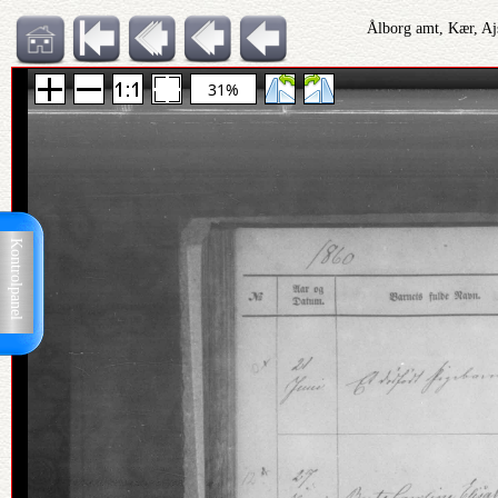
Ålborg amt, Kær, Aj
31%
Kontrolpanel