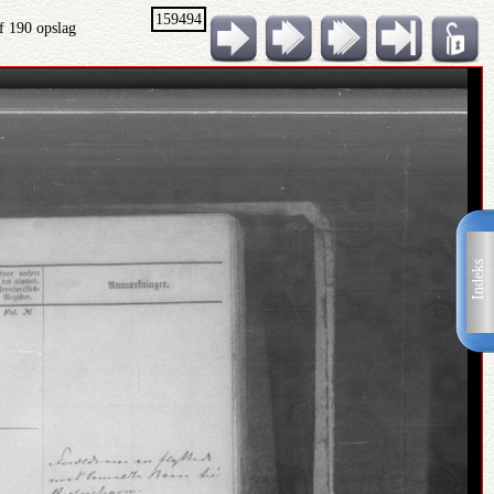
159494
f 190 opslag
Indeks