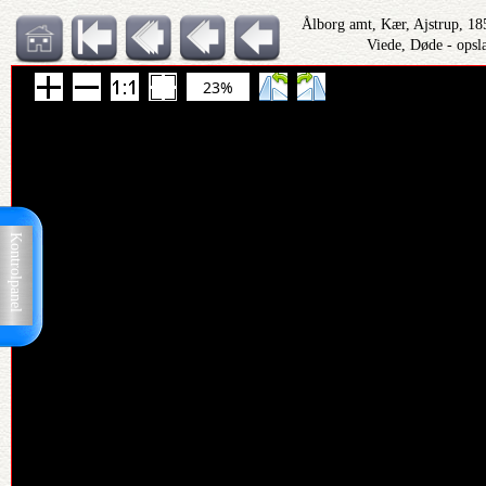
Ålborg amt, Kær, Ajstrup, 1
Viede, Døde - opsl
23%
Kontrolpanel