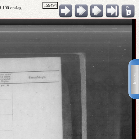
159494
f 190 opslag
Indeks