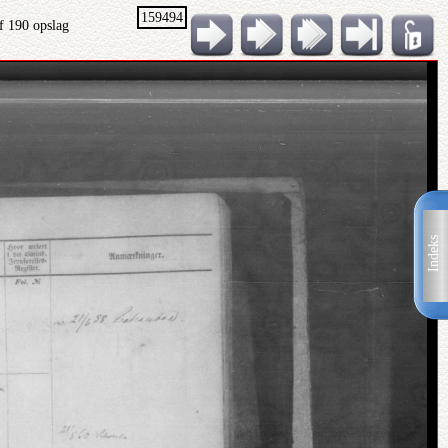
159494
f 190 opslag
Indeks