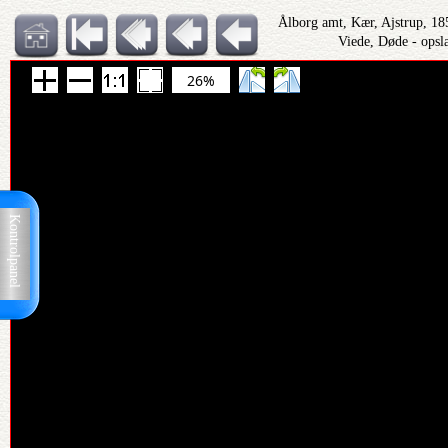
Ålborg amt, Kær, Ajstrup, 1
Viede, Døde - opsl
26%
Kontrolpanel