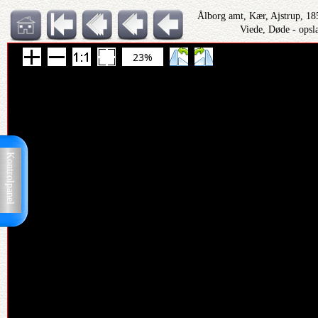
Ålborg amt, Kær, Ajstrup, 1
Viede, Døde - opsl
23%
Kontrolpanel